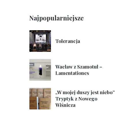
Najpopularniejsze
Tolerancja
Wacław z Szamotuł –
Lamentationes
„W mojej duszy jest niebo”
Tryptyk z Nowego
Wiśnicza