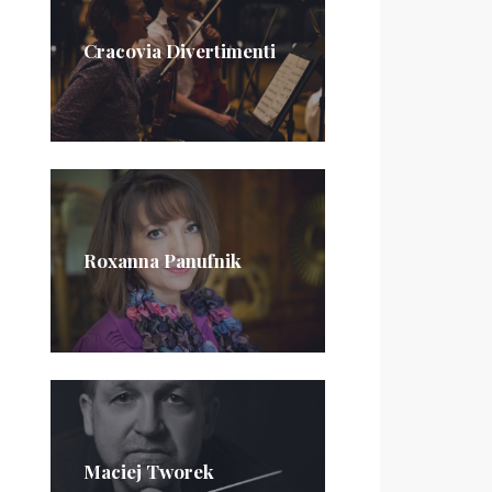
Cracovia Divertimenti
Roxanna Panufnik
Maciej Tworek