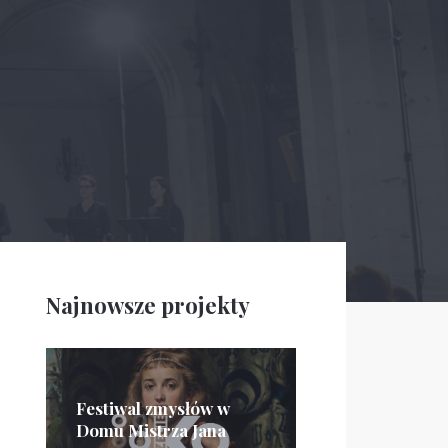
Najnowsze projekty
Festiwal zmysłów w
Domu Mistrza Jana