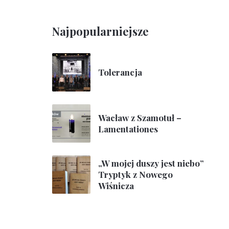
Najpopularniejsze
Tolerancja
Wacław z Szamotuł –
Lamentationes
„W mojej duszy jest niebo”
Tryptyk z Nowego
Wiśnicza