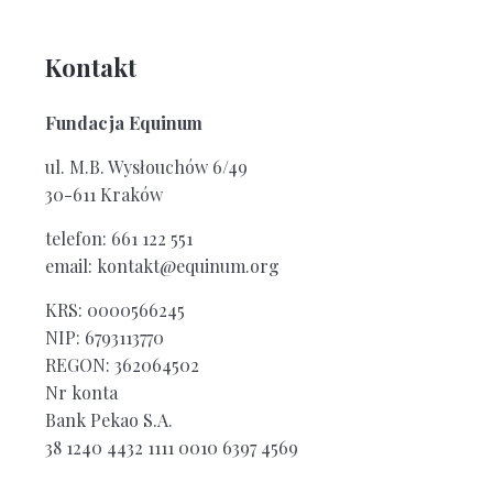
Kontakt
Fundacja Equinum
ul. M.B. Wysłouchów 6/49
30-611 Kraków
telefon: 661 122 551
email: kontakt@equinum.org
KRS: 0000566245
NIP: 6793113770
REGON: 362064502
Nr konta
Bank Pekao S.A.
38 1240 4432 1111 0010 6397 4569