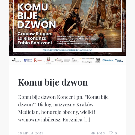
Komu bije dzwon
Komu bije dzwon Koncert pn. “Komu bije
dzwon”. Dialog muzyczny Kraków –
Mediolan, honoruje obecny, wielki i
wymowny jubileusz. Rocznica […]
18 LIPCA, 2021
1028
0