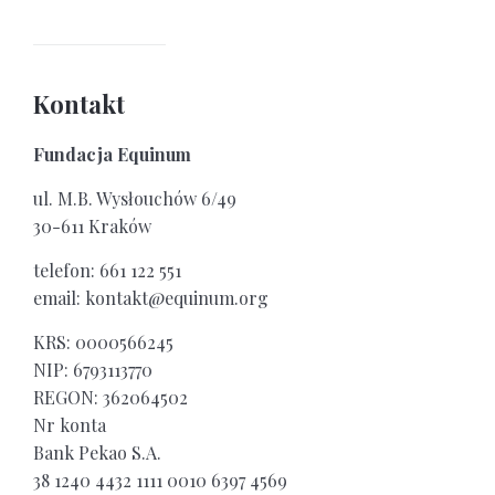
Kontakt
Fundacja Equinum
ul. M.B. Wysłouchów 6/49
30-611 Kraków
telefon: 661 122 551
email: kontakt@equinum.org
KRS: 0000566245
NIP: 6793113770
REGON: 362064502
Nr konta
Bank Pekao S.A.
38 1240 4432 1111 0010 6397 4569