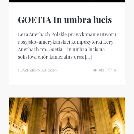
GOETIA In umbra lucis
Lera Auerbach Polskie prawykonanie utworu
rosyjsko-amerykańskiej kompozytorki Lery
Auerbach pn. Goetia – in umbra lucis na
solistów, chór kameralny oraz […]
1 PAŹDZIERNIKA, 2020
955
0