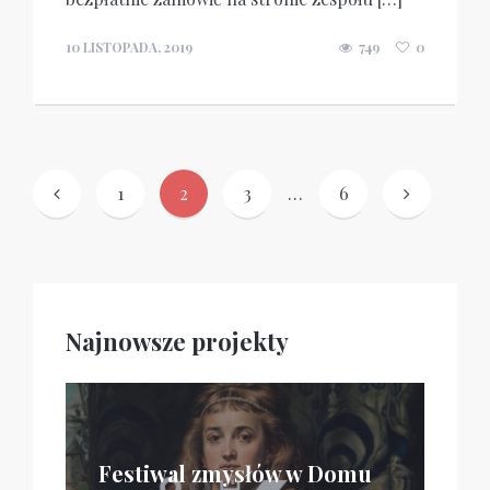
10 LISTOPADA, 2019
749
0
Stronicowanie
1
2
3
…
6
wpisów
Najnowsze projekty
Festiwal zmysłów w Domu