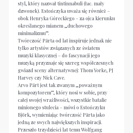
styl, który nazwał tintinnabuli (łac. mały
dzwonek). Estończyka uważa się również –
obok Henryka Góreckiego – za ojca kierunku
określanego mianem „duchowego
minimalizmu”.
Twórczość Pärta od lat inspiruje jednak nie
tylko artystów związanych ze światem
muzyki klasycznej – do fascynacji jego
muzyką przyznaje się szereg współczesnych
gwiazd sceny alternatywnej: Thom Yorke, PJ
Harvey czy Nick Cave.
Arvo Pärt jest tak zwanym „poważnym
kompozytorem”, który nosi w sobie, przy
całej swojej wrażliwości, wszystkie batalie
minionego stulecia – mówi o Estończyku
Björk, wymieniając twórczość Pärta jako
jedną ze swych największych inspiracji.
Przeszło trzydzieści lat temu Wolfgang