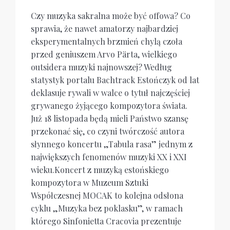
Czy muzyka sakralna może być offowa? Co
sprawia, że nawet amatorzy najbardziej
eksperymentalnych brzmień chylą czoła
przed geniuszem Arvo Pärta, wielkiego
outsidera muzyki najnowszej? Według
statystyk portalu Bachtrack Estończyk od lat
deklasuje rywali w walce o tytuł najczęściej
grywanego żyjącego kompozytora świata.
Już 18 listopada będą mieli Państwo szansę
przekonać się, co czyni twórczość autora
słynnego koncertu „Tabula rasa” jednym z
największych fenomenów muzyki XX i XXI
wieku.Koncert z muzyką estońskiego
kompozytora w Muzeum Sztuki
Współczesnej MOCAK to kolejna odsłona
cyklu „Muzyka bez poklasku”, w ramach
którego Sinfonietta Cracovia p
rezentuje