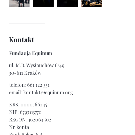
Kontakt
Fundacja Equinum
ul. M.B. Wysłouchów 6/49
30-611 Kraków
telefon: 661 122 551
email: kontakt@equinum.org
KRS: 0000566245
NIP: 6793113770
REGON: 362064502
Nr konta
Bank Pekao S.A.