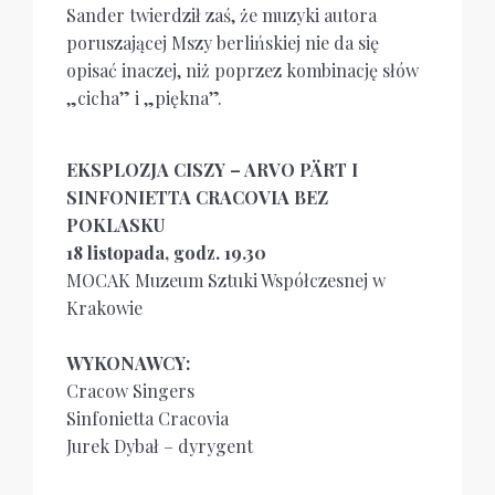
Sander twierdził zaś, że muzyki autora
poruszającej Mszy berlińskiej nie da się
opisać inaczej, niż poprzez kombinację słów
„cicha” i „piękna”.
EKSPLOZJA CISZY – ARVO PÄRT I
SINFONIETTA CRACOVIA BEZ
POKLASKU
18 listopada, godz. 19.30
MOCAK Muzeum Sztuki Współczesnej w
Krakowie
WYKONAWCY:
Cracow Singers
Sinfonietta Cracovia
Jurek Dybał – dyrygent