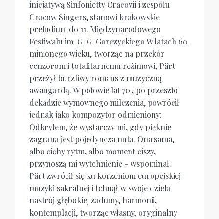
inicjatywą Sinfonietty Cracovii i zespołu
Cracow Singers, stanowi krakowskie
preludium do 11. Międzynarodowego
Festiwalu im. G. G. Gorczyckiego.
W latach 60.
minionego wieku, tworząc na przekór
cenzorom i totalitarnemu reżimowi, Pärt
przeżył burzliwy romans z muzyczną
awangardą. W połowie lat 70., po przeszło
dekadzie wymownego milczenia, powrócił
jednak jako kompozytor odmieniony:
Odkryłem, że wystarczy mi, gdy pięknie
zagrana jest pojedyncza nuta. Ona sama,
albo cichy rytm, albo moment ciszy,
przynoszą mi wytchnienie – wspominał.
Pärt zwrócił się ku korzeniom europejskiej
muzyki sakralnej i tchnął w swoje dzieła
nastrój głębokiej zadumy, harmonii,
kontemplacji, tworząc własny, oryginalny