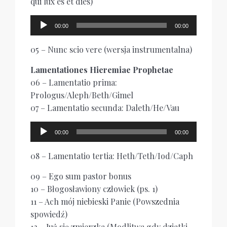
qui lux es et dies)
Odtwarzacz
00:00
00:00
plików
dźwiękowych
05 – Nunc scio vere (wersja instrumentalna)
Lamentationes Hieremiae Prophetae
06 – Lamentatio prima:
Prologus/Aleph/Beth/Gimel
07 – Lamentatio secunda: Daleth/He/Vau
Odtwarzacz
00:00
00:00
plików
dźwiękowych
08 – Lamentatio tertia: Heth/Teth/Iod/Caph
09 – Ego sum pastor bonus
10 – Błogosławiony człowiek (ps. 1)
11 – Ach mój niebieski Panie (Powszednia
spowiedź)
12 – Już się zmierzka (Modlitwa gdy dziatki