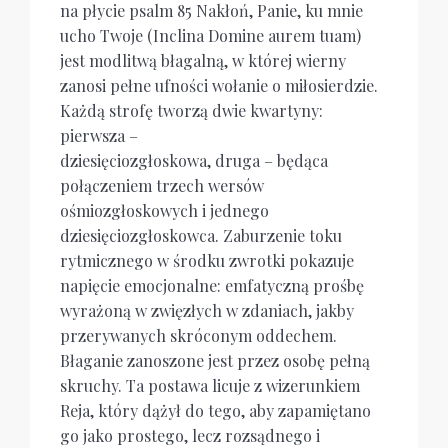
na płycie psalm 85 Nakłoń, Panie, ku mnie
ucho Twoje (Inclina Domine aurem tuam)
jest modlitwą błagalną, w której wierny
zanosi pełne ufności wołanie o miłosierdzie.
Każdą strofę tworzą dwie kwartyny:
pierwsza –
dziesięciozgłoskowa, druga – będąca
połączeniem trzech wersów
ośmiozgłoskowych i jednego
dziesięciozgłoskowca. Zaburzenie toku
rytmicznego w środku zwrotki pokazuje
napięcie emocjonalne: emfatyczną prośbę
wyrażoną w zwięzłych w zdaniach, jakby
przerywanych skróconym oddechem.
Błaganie zanoszone jest przez osobę pełną
skruchy. Ta postawa licuje z wizerunkiem
Reja, który dążył do tego, aby zapamiętano
go jako prostego, lecz rozsądnego i