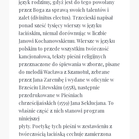
język rodzimy, gdyż jest do tego powołany
przez Boga za sprawą swoich talentów i
zalet (divinitus electus). Trzecieski napisał
ponad sześć tysięcy wierszy w języku
łacińskim, niemal dorównując w liczbie
Janowi Kochanowskiemu. Wiersze w języku
polskim to przede wszystkim twórczość
kancjonałowa, teksty pieśni religijnych
przeznaczone do śpiewania w zborze, pisane
do melodii Wacława z Szamotuł, zebrane
przez Jana Zarembę i wydane w oficynie w
Brześciu Litewskim (1558), następnie
przedrukowane w Pieśniach
chrześcijańskich (1559) Jana Seklucjana. To
właśnie część z nich stanowi program
niniejszej
płyty. Poetykę tych pieśni w zestawieniu z
twórczością łacińską cechuje zamierzona