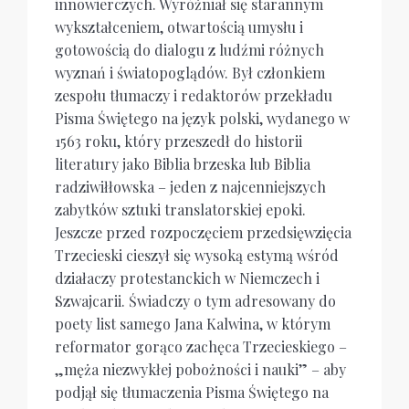
innowierczych. Wyróżniał się starannym
wykształceniem, otwartością umysłu i
gotowością do dialogu z ludźmi różnych
wyznań i światopoglądów. Był członkiem
zespołu tłumaczy i redaktorów przekładu
Pisma Świętego na język polski, wydanego w
1563 roku, który przeszedł do historii
literatury jako Biblia brzeska lub Biblia
radziwiłłowska – jeden z najcenniejszych
zabytków sztuki translatorskiej epoki.
Jeszcze przed rozpoczęciem przedsięwzięcia
Trzecieski cieszył się wysoką estymą wśród
działaczy protestanckich w Niemczech i
Szwajcarii. Świadczy o tym adresowany do
poety list samego Jana Kalwina, w którym
reformator gorąco zachęca Trzecieskiego –
„męża niezwykłej pobożności i nauki” – aby
podjął się tłumaczenia Pisma Świętego na