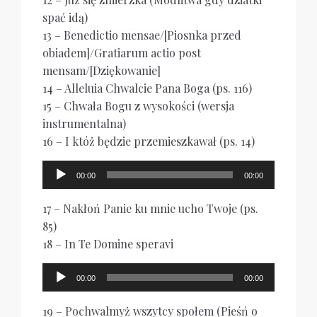
spać idą)
13 – Benedictio mensae/[Piosnka przed
obiadem]/Gratiarum actio post
mensam/[Dziękowanie]
14 – Alleluia Chwalcie Pana Boga (ps. 116)
15 – Chwała Bogu z wysokości (wersja
instrumentalna)
16 – I któż będzie przemieszkawał (ps. 14)
Odtwarzacz
00:00
00:00
plików
dźwiękowych
17 – Nakłoń Panie ku mnie ucho Twoje (ps.
85)
18 – In Te Domine speravi
Odtwarzacz
00:00
00:00
plików
dźwiękowych
19 – Pochwalmyż wszytcy społem (Pieśń o