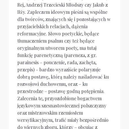
Rej, Andrzej Trzecieski Młodszy czy Jakub z
Iłży. Zapleczem ideowym pieśni są wspólne
dla twórców, znających się i pozostających w
przyjacielskich relacjach, dążenia
reformacyjne. Słowo poetyckie, będące
tłumaczeniem psalmu czy też będące
oryginalnym utworem poety, ma tutaj
funkcję parenetyczną (pareneza, z gr.
parainesis – pouczenie, rada, zachęta,
przepis) – bardzo wyraziście polaryzuje
dobrą postawę, którą należy naśladować ku
rozwojowi duchowemu, oraz – ku
przestrodze – postawę godną potępienia.
Zalecenia te, przyozdobione bogactwem
językowym szesnastowiecznej polszczyzny
oraz mistrzowskim rzemiosłem
wersyfikacyjnym, trafić miały bezpośrednio
do wiernych zboru, którzy – obcując z