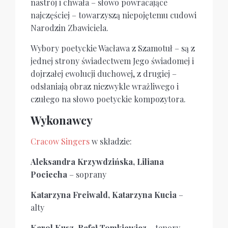
nastrój i chwała – słowo powracające
najczęściej – towarzyszą niepojętemu cudowi
Narodzin Zbawiciela.
Wybory poetyckie Wacława z Szamotuł – są z
jednej strony świadectwem Jego świadomej i
dojrzałej ewolucji duchowej, z drugiej –
odsłaniają obraz niezwykle wrażliwego i
czułego na słowo poetyckie kompozytora.
Wykonawcy
Cracow Singers
w składzie:
Aleksandra Krzywdzińska, Liliana
Pociecha
– soprany
Katarzyna Freiwald, Katarzyna Kucia
–
alty
Karol Kusz, Rafał Tomkiewicz
– tenory