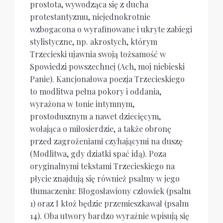
prostota, wywodząca się z ducha
protestantyzmu, niejednokrotnie
wzbogacona o wyrafinowane i ukryte zabiegi
stylistyczne, np. akrostych, którym
Trzecieski ujawnia swoją tożsamość w
Spowiedzi powszechnej (Ach, moj niebieski
Panie). Kancjonałowa poezja Trzecieskiego
to modlitwa pełna pokory i oddania,
wyrażona w tonie intymnym,
prostodusznym a nawet dziecięcym,
wołająca o miłosierdzie, a także obronę
przed zagrożeniami czyhającymi na duszę
(Modlitwa, gdy dziatki spać idą). Poza
oryginalnymi tekstami Trzecieskiego na
płycie znajdują się również psalmy w jego
tłumaczeniu: Błogosławiony człowiek (psalm
1) oraz I ktoż będzie przemieszkawał (psalm
14). Oba utwory bardzo wyraźnie wpisują się