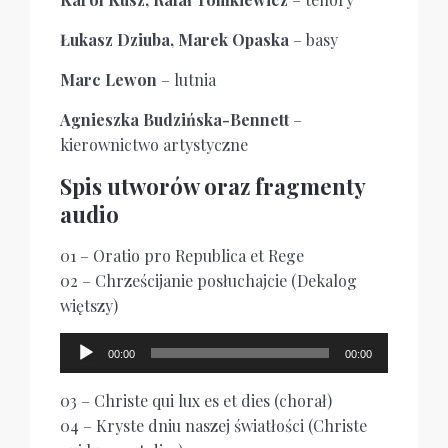
Łukasz Dziuba, Marek Opaska
– basy
Marc Lewon
– lutnia
Agnieszka Budzińska-Bennett
–
kierownictwo artystyczne
Spis utworów oraz fragmenty
audio
01 – Oratio pro Republica et Rege
02 – Chrześcijanie posłuchajcie (Dekalog
więtszy)
Odtwarzacz
00:00
00:00
plików
dźwiękowych
03 – Christe qui lux es et dies (chorał)
04 – Kryste dniu naszej światłości (Christe