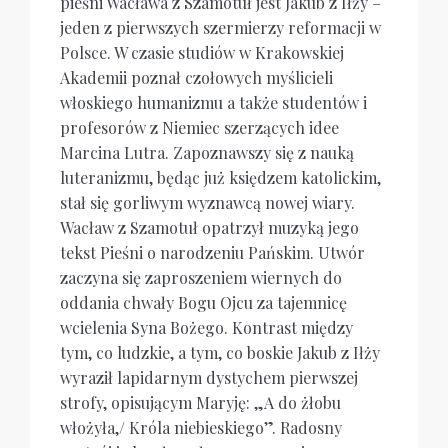
pieśni Wacława z Szamotuł jest Jakub z Iłży –
jeden z pierwszych szermierzy reformacji w
Polsce. W czasie studiów w Krakowskiej
Akademii poznał czołowych myślicieli
włoskiego humanizmu a także studentów i
profesorów z Niemiec szerzących idee
Marcina Lutra. Zapoznawszy się z nauką
luteranizmu, będąc już księdzem katolickim,
stał się gorliwym wyznawcą nowej wiary.
Wacław z Szamotuł opatrzył muzyką jego
tekst Pieśni o narodzeniu Pańskim. Utwór
zaczyna się zaproszeniem wiernych do
oddania chwały Bogu Ojcu za tajemnicę
wcielenia Syna Bożego. Kontrast między
tym, co ludzkie, a tym, co boskie Jakub z Iłży
wyraził lapidarnym dystychem pierwszej
strofy, opisującym Maryję: „A do żłobu
włożyła,/ Króla niebieskiego”. Radosny